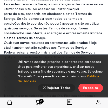
Leia estes Termos de Serviço com atenção antes de acessar ou
utilizar nosso site. Ao acessar ou utilizar qualquer
parte do site, concorda em obedecer a estes Termos de
Serviço. Se não concordar com todos os termos e
condições deste acordo, não poderá acessar o site ou utilizar
quaisquer serviços. Se estes Termos de serviço forem
considerados uma oferta, a aceitação é expressamente limitada
a estes Termos de serviço.
Quaisquer novos recursos ou ferramentas adicionados à loja
atual também estarão sujeitos aos Termos de Serviço.
Poderá revisar a versão mais atual dos Termos de Serviço a
qualquer momento nesta página. Nós nos reservamos
Utilizamos cookies próprios e de terceiros em nossos
o direito de atualizar, alterar ou substituir qualquer parte destes
sites para melhorar sua experiência, analisar nosso
Termos de Serviço publicando atualizações e / ou
tráfego e para fins de segurança e marketing. Selecione
alterações em nosso site. É sua responsabilidade verificar esta
"Eu aceito" para permitir seu uso. Leia nosso
Política
página periodicamente para ver se há alterações.
de Cookies
.
Seu uso continuado ou acesso ao site após a publicação de
quaisquer alterações constitui aceitação dessas
Rejeitar Todos
Eu aceito
alterações.
Nossa loja está alojada na Loja do Dia. Eles nos fornecem a
plataforma de comércio eletrônico online que nos
0
permite vender nossos produtos e serviços para sí.