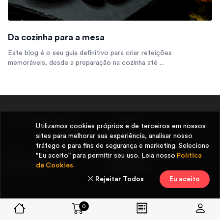
Da cozinha para a mesa
Este blog é o seu guia definitivo para criar refeições
memoráveis, desde a preparação na cozinha até ...
Formas de Pagamento
Links Úteis
Utilizamos cookies próprios e de terceiros em nossos
sites para melhorar sua experiência, analisar nosso
Sobre nós
tráfego e para fins de segurança e marketing. Selecione
Carreira
"Eu aceito" para permitir seu uso. Leia nosso
Política
DINHEIRO
de Cookies
.
Nosso Blog
Rejeitar Todos
Eu aceito
0
Legal
Baixe a App